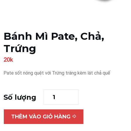
Bánh Mì Pate, Chả,
Trứng
20k
Pate sốt nóng quệt với Trứng tráng kèm lát chả quế
Số lượng
THÊM VÀO GIỎ HÀNG