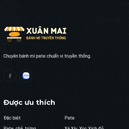
Chuyên bánh mì pate chuẩn vị truyền thống.
Được ưu thích
Đặc biệt
Pate
Pate, chả, trứng
Xá Xíu, Xúc Xích đỏ